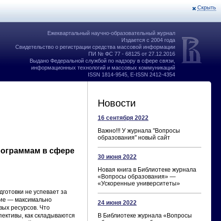
Скрыть
Ежеквартальный научно-образовательный журнал
Издается с 2004 года
Свидетельство о регистрации средства массовой информации
ПИ № ФС 77 - 68125 от 27.12.2016
Выдано Федеральной службой по надзору в сфере связи,
информационных технологий и массовых коммуникаций
ISSN 1814-9545, E-ISSN 2412-4354
Новости
16 сентября 2022
Важно!!! У журнала "Вопросы
образования" новый сайт
рограммам в сфере
30 июня 2022
Новая книга в Библиотеке журнала
«Вопросы образования» —
«Ускоренные университеты»
готовки не успевает за
ние — максимально
24 июня 2022
вых ресурсов. Что
пективы, как складываются
В Библиотеке журнала «Вопросы