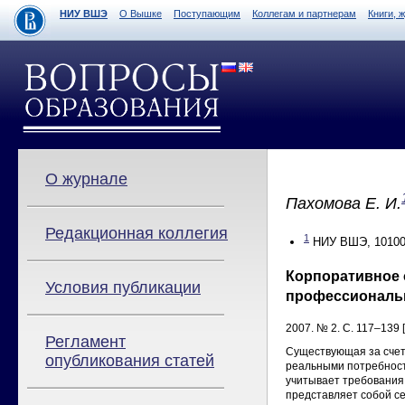
НИУ ВШЭ
О Вышке
Поступающим
Коллегам и партнерам
Книги, 
О журнале
Пахомова Е. И.
Редакционная коллегия
1
НИУ ВШЭ, 101000
Корпоративное 
Условия публикации
профессиональ
2007. № 2. С. 117–139 [
Регламент
Существующая за счет
опубликования статей
реальными потребност
учитывает требования
представляет собой се