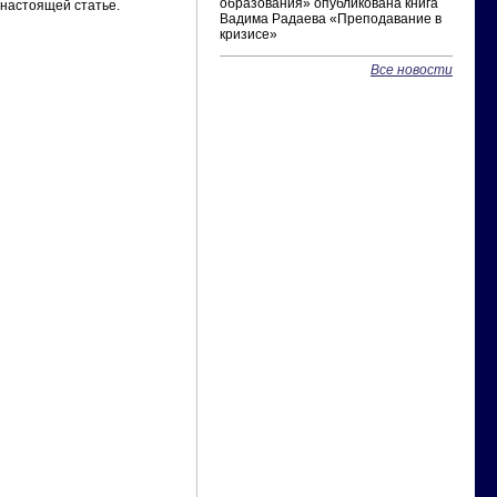
образования» опубликована книга
настоящей статье.
Вадима Радаева «Преподавание в
кризисе»
Все новости