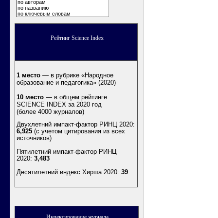
по авторам
по названию
по ключевым словам
Рейтинг Science Index
1 место
— в рубрике «Народное
образование и педагогика» (2020)
10 место
— в общем рейтинге
SCIENCE INDEX за 2020 год
(более 4000 журналов)
Двухлетний импакт-фактор РИНЦ 2020:
6,925
(с учетом цитирования из всех
источников)
Пятилетний импакт-фактор РИНЦ
2020:
3,483
Десятилетний индекс Хирша 2020
:
39
Индексирование журнала