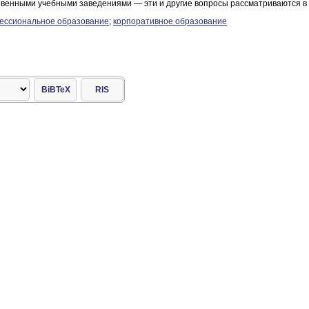
твенными учебными заведениями — эти и другие вопросы рассматриваются в 
ессиональное образование
;
корпоративное образование
BiBTeX
RIS